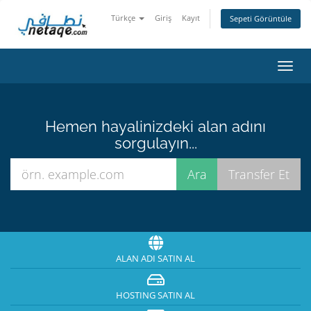
Türkçe
Giriş
Kayıt
Sepeti Görüntüle
Gezi
değiş
Hemen hayalinizdeki alan adını
sorgulayın...
ALAN ADI SATIN AL
HOSTING SATIN AL