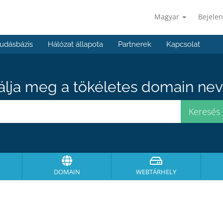
Magyar
Bejelen
udásbázis
Hálózat állapota
Partnerek
Kapcsolat
álja meg a tökéletes domain neve
DOMAIN
WEBTÁRHELY