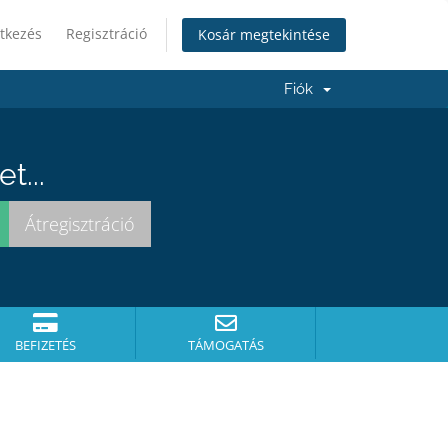
tkezés
Regisztráció
Kosár megtekintése
Fiók
t...
BEFIZETÉS
TÁMOGATÁS