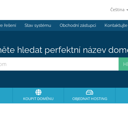
Čeština
e řešení
Stav systému
Obchodní zástupci
Kontaktujte
ěte hledat perfektní název domé
KOUPIT DOMÉNU
OBJEDNAT HOSTING